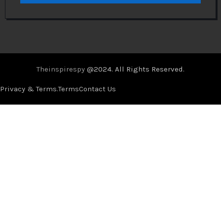
Theinspirespy
@2024. All Rights Reserved.
Privacy & Terms.
Terms
Contact Us